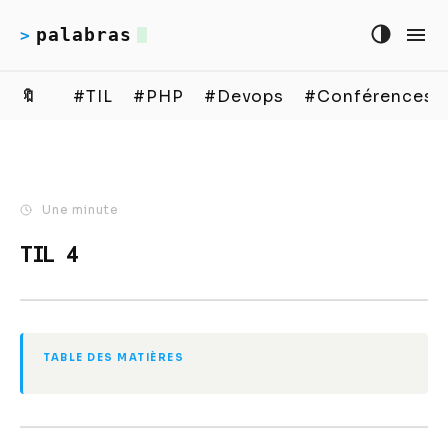
palabras
>
🔖
#TIL
#PHP
#Devops
#Conférences
Une minute
TIL 4
TABLE DES MATIÈRES