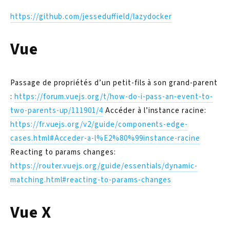
https://github.com/jesseduffield/lazydocker
Vue
Passage de propriétés d’un petit-fils à son grand-parent
:
https://forum.vuejs.org/t/how-do-i-pass-an-event-to-
two-parents-up/111901/4
Accéder à l’instance racine:
https://fr.vuejs.org/v2/guide/components-edge-
cases.html#Acceder-a-l%E2%80%99instance-racine
Reacting to params changes:
https://router.vuejs.org/guide/essentials/dynamic-
matching.html#reacting-to-params-changes
Vue X