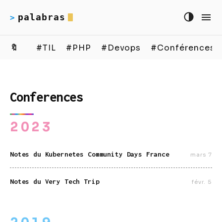
palabras
>
🔖
#TIL
#PHP
#Devops
#Conférences
Conferences
2023
Notes du Kubernetes Community Days France
mars 7
Notes du Very Tech Trip
févr. 5